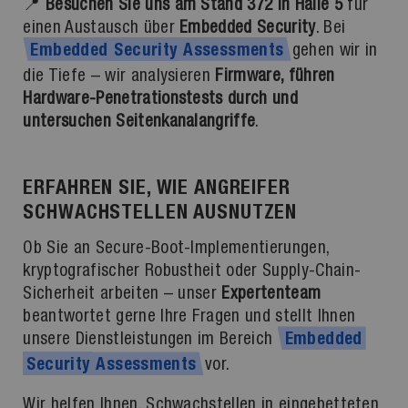
📍
Besuchen Sie uns am Stand 372 in Halle 5
für
einen Austausch über
Embedded Security
. Bei
gehen wir in
Embedded
Security
Assessments
die Tiefe – wir analysieren
Firmware, führen
Hardware-Penetrationstests durch und
untersuchen Seitenkanalangriffe
.
ERFAHREN SIE, WIE ANGREIFER
SCHWACHSTELLEN AUSNUTZEN
Ob Sie an Secure-Boot-Implementierungen,
kryptografischer Robustheit oder Supply-Chain-
Sicherheit arbeiten – unser
Expertenteam
beantwortet gerne Ihre Fragen und stellt Ihnen
unsere Dienstleistungen im Bereich
Embedded
vor.
Security
Assessments
Wir helfen Ihnen, Schwachstellen in eingebetteten