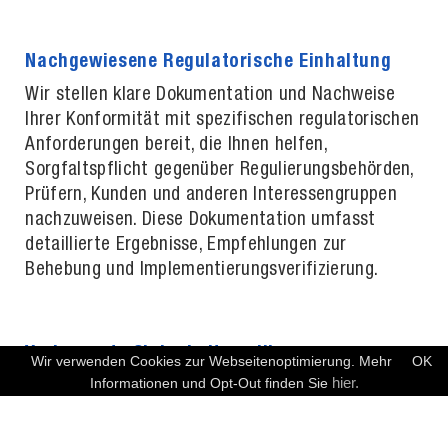
Nachgewiesene Regulatorische Einhaltung
Wir stellen klare Dokumentation und Nachweise
Ihrer Konformität mit spezifischen regulatorischen
Anforderungen bereit, die Ihnen helfen,
Sorgfaltspflicht gegenüber Regulierungsbehörden,
Prüfern, Kunden und anderen Interessengruppen
nachzuweisen. Diese Dokumentation umfasst
detaillierte Ergebnisse, Empfehlungen zur
Behebung und Implementierungsverifizierung.
Verbesserte Sicherheitsresilienz
Wir verwenden Cookies zur Webseitenoptimierung. Mehr
OK
KOSTENFREIES ERSTGESPRÄCH
hier.
Informationen und Opt-Out finden Sie
Über die Compliance hinaus stärkt unser Ansatz
signifikant die allgemeine Sicherheitslage Ihrer
Organisation. Durch die Implementierung robuster