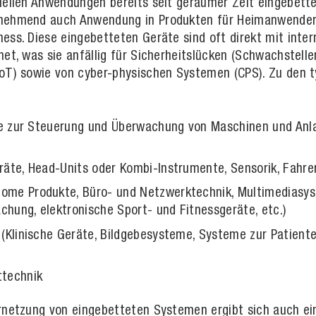
riellen Anwendungen bereits seit geraumer Zeit eingebe
nehmend auch Anwendung in Produkten für Heimanwender, 
ess. Diese eingebetteten Geräte sind oft direkt mit int
et, was sie anfällig für Sicherheitslücken (Schwachstelle
IoT) sowie von cyber-physischen Systemen (CPS). Zu den
eme zur Steuerung und Überwachung von Maschinen und Anl
äte, Head-Units oder Kombi-Instrumente, Sensorik, Fahre
me Produkte, Büro- und Netzwerktechnik, Multimediasys
hung, elektronische Sport- und Fitnessgeräte, etc.)
(Klinische Geräte, Bildgebesysteme, Systeme zur Patient
ttechnik
ernetzung von eingebetteten Systemen ergibt sich auch ei