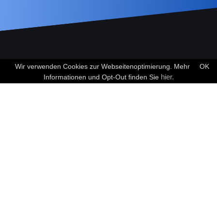
Wir verwenden Cookies zur Webseitenoptimierung. Mehr
OK
KOSTENFREIES ERSTGESPRÄCH
hier.
Informationen und Opt-Out finden Sie
SCHUTZWERK GmbH
Pfarrer-Weiß-Weg 12
89077 Ulm
Poststr. 33
20354 Hamburg
Mail:
info@schutzwerk.com
Fon:
+49 731 977 191 0
Leistungen
Unternehmen