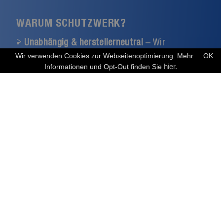
WARUM SCHUTZWERK?
Unabhängig & herstellerneutral
– Wir
verkaufen keine Produkte und kooperieren
Wir verwenden Cookies zur Webseitenoptimierung. Mehr
OK
hier.
Informationen und Opt-Out finden Sie
bewusst mit keinem Produktanbieter. So bleibt
unsere Einschätzung objektiv
Zertifizierte Qualität
– ISO/IEC 27001, ISO
9001 und TISAX zertifiziert
Erfahrung über das gesamte Spektrum
– Vom
Silizium bis zur Cloud, vom Mittelstand bis zum
internationalen Konzern
Über 2.500 abgeschlossene Projekte
in mehr
als zwei Jahrzehnten
Persönlich & verbindlich
– Sie sprechen direkt
mit einem fachlichen Ansprechpartner, ohne