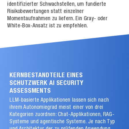
identifizierter Schwachstellen, um fundierte
Risikobewertungen statt einzelner
Momentaufnahmen zu liefern. Ein Gray- oder
White-Box-Ansatz ist zu empfehlen.
KERNBESTANDTEILE EINES
SCHUTZWERK AI SECURITY
ASSESSMENTS
LLM-basierte Applikationen lassen sich nach
ihrem Autonomiegrad meist einer von drei
Kategorien zuordnen: Chat-Applikationen, RAG-
Systeme und agentische Systeme. Je nach Typ