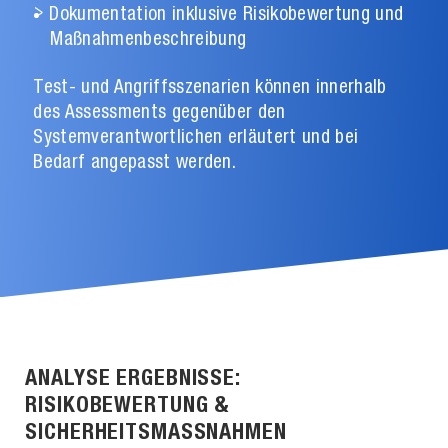
Dokumentation inklusive Risikobewertung und
Maßnahmenbeschreibung
Test- und Angriffsszenarien können innerhalb
des Assessments gegenüber den
Systemverantwortlichen erläutert und bei
Bedarf angepasst werden.
ANALYSE ERGEBNISSE:
RISIKOBEWERTUNG &
SICHERHEITSMASSNAHMEN