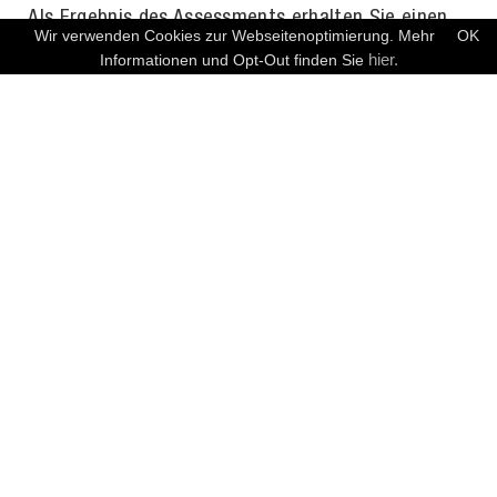
Als Ergebnis des Assessments erhalten Sie einen
Wir verwenden Cookies zur Webseitenoptimierung. Mehr
OK
ausführlichen Abschlussbericht mit folgenden
KOSTENFREIES ERSTGESPRÄCH
hier.
Informationen und Opt-Out finden Sie
Bestandteilen:
Beschreibung Projektablauf, Zielsetzung, Umfang
und Methodik
Management Summary mit Zusammenfassung
der Ergebnisse und des Sicherheitsniveaus
Detaillierte Beschreibung der identifizierten
Schwachstellen, um diese nachvollziehen zu
können
Risikobewertung der identifizierten
Schwachstellen unter Berücksichtigung des IT-
Umfelds bzw. des Anwendungskontextes
(Risikoeinstufung:
niedrig
,
mittel
,
hoch
,
kritisch
)
Beschreibung von Maßnahmen zur Behebung der