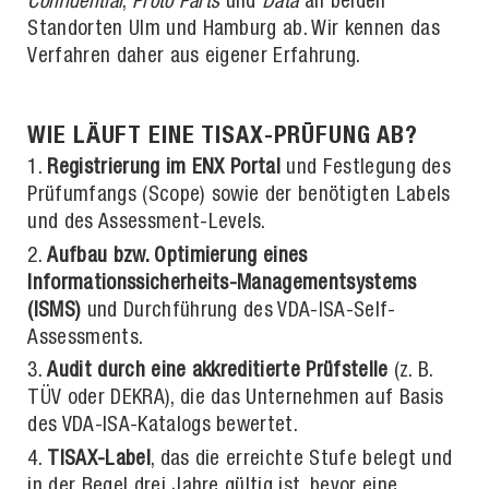
Confidential
,
Proto Parts
und
Data
an beiden
Standorten Ulm und Hamburg ab. Wir kennen das
Verfahren daher aus eigener Erfahrung.
WIE LÄUFT EINE TISAX-PRÜFUNG AB?
Registrierung im ENX Portal
und Festlegung des
Prüfumfangs (Scope) sowie der benötigten Labels
und des Assessment-Levels.
Aufbau bzw. Optimierung eines
Informationssicherheits-Managementsystems
(ISMS)
und Durchführung des VDA-ISA-Self-
Assessments.
Audit durch eine akkreditierte Prüfstelle
(z. B.
TÜV oder DEKRA), die das Unternehmen auf Basis
des VDA-ISA-Katalogs bewertet.
TISAX-Label
, das die erreichte Stufe belegt und
in der Regel drei Jahre gültig ist, bevor eine