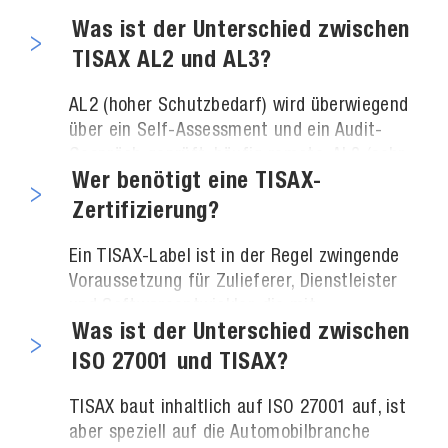
hohem Schutzbedarf. Sie erfordert ein
um branchenspezifische Anforderungen wie
vollständiges Vor-Ort-Audit und ist
Was ist der Unterschied zwischen
Prototypenschutz.
verpflichtend, wenn streng vertrauliche
TISAX AL2 und AL3?
Informationen oder Prototypen verarbeitet
werden. SCHUTZWERK ist im Assessment-
AL2 (hoher Schutzbedarf) wird überwiegend
Level 3 geprüft.
über ein Self-Assessment und ein Audit-
Gespräch geprüft, häufig remote. AL3 (sehr
hoher Schutzbedarf) verlangt zusätzlich ein
Wer benötigt eine TISAX-
vollständiges Vor-Ort-Audit und gilt für
Zertifizierung?
besonders sensible Daten sowie für den
Prototypenschutz.
Ein TISAX-Label ist in der Regel zwingende
Voraussetzung für Zulieferer, Dienstleister
und Softwareentwickler, die mit
Automobilherstellern zusammenarbeiten und
Was ist der Unterschied zwischen
dabei schützenswerte Informationen,
ISO 27001 und TISAX?
Prototypen oder personenbezogene Daten
verarbeiten.
TISAX baut inhaltlich auf ISO 27001 auf, ist
aber speziell auf die Automobilbranche