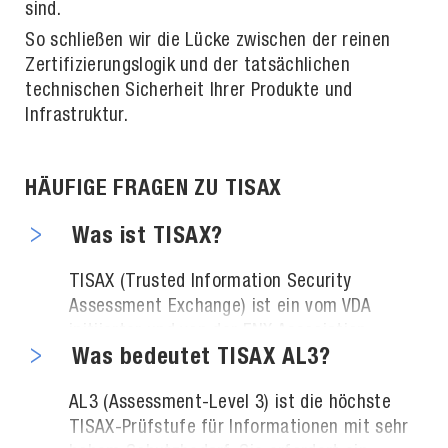
sind.
So schließen wir die Lücke zwischen der reinen
Zertifizierungslogik und der tatsächlichen
technischen Sicherheit Ihrer Produkte und
Infrastruktur.
HÄUFIGE FRAGEN ZU TISAX
Was ist TISAX?
TISAX (Trusted Information Security
Assessment Exchange) ist ein vom VDA
initiierter und von der ENX Association
betriebener Prüf- und Austauschstandard für
Was bedeutet TISAX AL3?
Informationssicherheit in der
AL3 (Assessment-Level 3) ist die höchste
Automobilindustrie. Der Prüfkatalog VDA-ISA
TISAX-Prüfstufe für Informationen mit sehr
baut auf ISO 27001 auf und ergänzt diesen