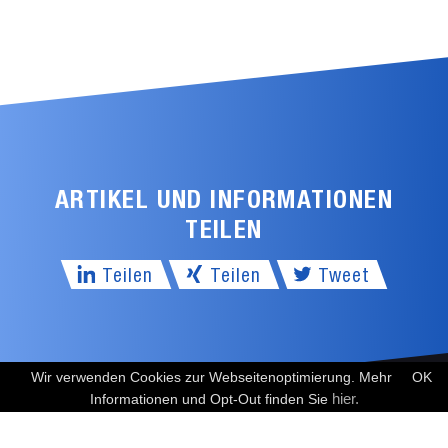
ARTIKEL UND INFORMATIONEN
TEILEN
Teilen
Teilen
Tweet
Wir verwenden Cookies zur Webseitenoptimierung. Mehr
OK
KOSTENFREIES ERSTGESPRÄCH
hier.
Informationen und Opt-Out finden Sie